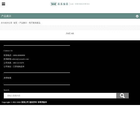
产品展示
您当前的位置:
首页
>
产品展示
>
客厅家具新品
共
0
页
0
条
Contact Us
联系电话：0898-08980898
联系邮箱:admin@youweb.com
公司传真：400-123-5678
公司地址：江西省南昌市
友情链接
Search
Copyright © 2012-2018 某某公司 版权所有 非商用版本